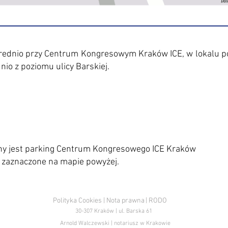
średnio przy Centrum Kongresowym Kraków ICE, w lokalu 
o z poziomu ulicy Barskiej.
pny jest parking Centrum Kongresowego ICE Kraków
ły zaznaczone na mapie powyżej.
Polityka Cookies
| Nota prawna
| RODO
30-307 Kraków | ul. Barska 61
Arnold Walczewski | notariusz w Krakowie