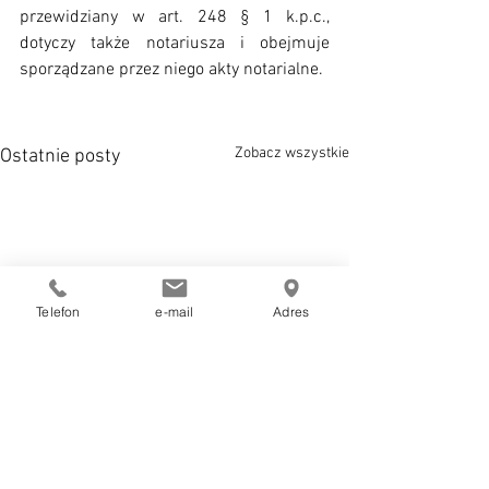
przewidziany w art. 248 § 1 k.p.c., 
dotyczy także notariusza i obejmuje 
sporządzane przez niego akty notarialne.
Zobacz wszystkie
Ostatnie posty
Telefon
e-mail
Adres
III CZP 67/22
III CZP 17/22