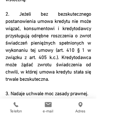
wsteczną.
2. Jeżeli bez bezskutecznego 
postanowienia umowa kredytu nie może 
wiązać, konsumentowi i kredytodawcy 
przysługują odrębne roszczenia o zwrot 
świadczeń pieniężnych spełnionych w 
wykonaniu tej umowy (art. 410 § 1 w 
związku z art. 405 k.c.). Kredytodawca 
może żądać zwrotu świadczenia od 
chwili, w której umowa kredytu stała się 
trwale bezskuteczna.
3. Nadaje uchwale moc zasady prawnej.
Sąd Najwyższy postanowił nadać 
Telefon
e-mail
Adres
uchwale moc zasady prawnej
Zobacz wszystkie
Ostatnie posty